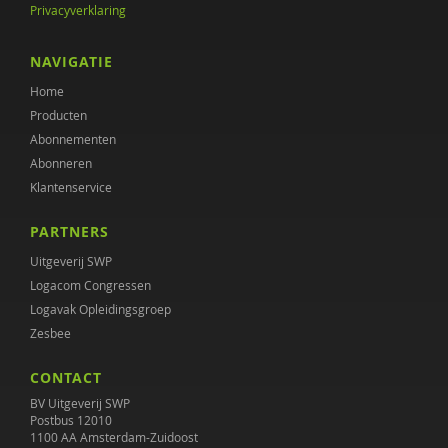
Privacyverklaring
M.H. Nagtegaal
ARD VAN OOSTEN
NAVIGATIE
Home
Tim Opgenhaffen
Producten
Julia van Rijn
Abonnementen
Abonneren
Diana Roeg
Klantenservice
Celine Samaey
PARTNERS
Artie van Tuijn
Uitgeverij SWP
Logacom Congressen
Lore Van Herreweghe
Logavak Opleidingsgroep
Zesbee
Wim Van Lancker
CONTACT
T. Varkevisser
BV Uitgeverij SWP
Aart Verschuur
Postbus 12010
1100 AA Amsterdam-Zuidoost