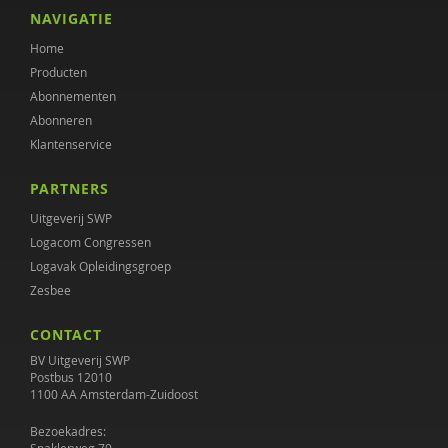
Anna Grebel
NAVIGATIE
Home
Hein de Haan
Producten
Maaike Hermsen
Abonnementen
Abonneren
L.E.M. van Heugten
Klantenservice
Marc Hoijtink
PARTNERS
Annemieke Hoogstad
Uitgeverij SWP
Logacom Congressen
Edien Houwers
Logavak Opleidingsgroep
Zesbee
Coki Janssen
CONTACT
Janine Janssen
BV Uitgeverij SWP
Claudia Kaagman
Postbus 12010
1100 AA Amsterdam-Zuidoost
Hendrien Kaal
Bezoekadres: