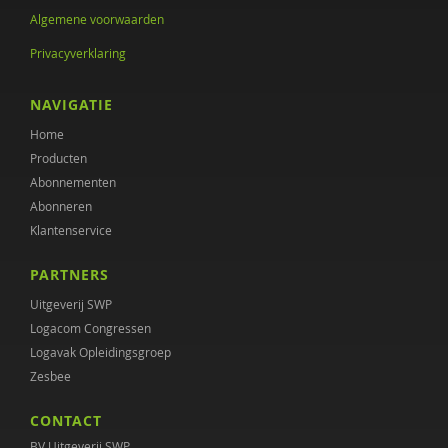
Algemene voorwaarden
Femke Dirkx
Privacyverklaring
Lenneke Docter
Stasja Draisma
NAVIGATIE
Home
Julia Driessen
Producten
Eveline Duimelaar
Abonnementen
Abonneren
Merijn Eikelenboom
Klantenservice
Anne Evers
PARTNERS
Irene Geerts
Uitgeverij SWP
Logacom Congressen
Jet Heering
Logavak Opleidingsgroep
Zesbee
Karl Huisman
CONTACT
Petra Hunsche
BV Uitgeverij SWP