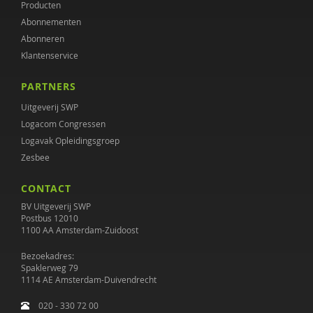
Producten
Dorine Bauduin
Abonnementen
Hellen Becker
Abonneren
Klantenservice
Ingrid Beckers
PARTNERS
Thijs Beckers
Uitgeverij SWP
Jan-Willem Bedeaux
Logacom Congressen
Logavak Opleidingsgroep
Bert Beentjes
Zesbee
Titus Beentjes
CONTACT
J. Beernink-Wissink
BV Uitgeverij SWP
Postbus 12010
1100 AA Amsterdam-Zuidoost
persoonlijk begeleider
Bezoekadres:
Huub Beijers
Spaklerweg 79
1114 AE Amsterdam-Duivendrecht
Dirck van Bekkum
020 - 330 72 00