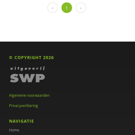
Liesbeth Baas
«
1
»
Marie-Antoinette Bäckes
Michiel Bähler
Michiel Bahler
Leonie Bais
© COPYRIGHT 2026
Meike Bak
Marijn van Ballegooijen
Ansam Barakat
Algemene voorwaarden
Janny Barends
Privacyverklaring
Janny Barends
NAVIGATIE
Marianne Bassant
Home