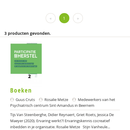
LIDIE
«
1
»
Medewerkers van het Psychiatrisch centrum Sint-
Amandus in Beernem
3 producten gevonden.
Miranda
MSW
psychiater
Schrijven
Wim
Boeken
Nona (J. Hiemstra)
Guus Cruts
Rosalie Metze
Medewerkers van het
Psychiatrisch centrum Sint-Amandus in Beernem
Leendert A. Hartog
Tijs Van Steenberghe, Didier Reynaert, Griet Roets, Jessica De
Max A. Huber
Maeyer (2020). Ervaring werkt?! Ervaringskennis cocreatief
inbedden in je organisatie. Rosalie Metze Stijn Vanheule...
Drs. A. Niewijk