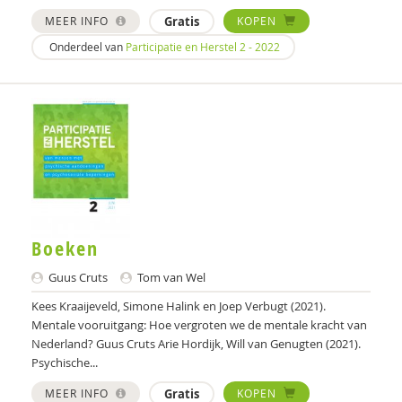
MEER INFO
Gratis
KOPEN
Annet Aalbers
Onderdeel van
Participatie en Herstel 2 - 2022
Tineke Abma
Enikö agy
Monique Al
Wendy Albers
Jerry Allon
Boeken
Michi Almer
Guus Cruts
Tom van Wel
Astrid Altena
Kees Kraaijeveld, Simone Halink en Joep Verbugt (2021).
MICHAELA AMERING
Mentale vooruitgang: Hoe vergroten we de mentale kracht van
Nederland? Guus Cruts Arie Hordijk, Will van Genugten (2021).
Marion Ammeraal
Psychische...
José an Beuzekom
MEER INFO
Gratis
KOPEN