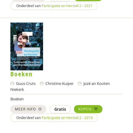
Onderdeel van
Participatie en Herstel 2 - 2021
Jozé an Kooten Niekerk
Dorothé an Slooten
Raquel Andres-Hyman
Elle Ansems
met antwoord van Karien van Roermund
Bente Appelhof
Boeken
Drs. Arie Hordijk
Guus Cruts
Christine Kuiper
Jozé an Kooten
Niekerk
THEO ARP GUUS VAN MAURIK
Boeken
Diverse auteurs
MEER INFO
Gratis
KOPEN
Andries Baart
Onderdeel van
Participatie en Herstel 2 - 2019
Ingrid Baart