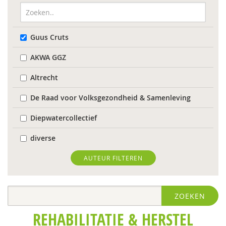
Guus Cruts
AKWA GGZ
Altrecht
De Raad voor Volksgezondheid & Samenleving
Diepwatercollectief
diverse
Diverse
AUTEUR FILTEREN
Diversen
ZOEKEN
diversen
REHABILITATIE & HERSTEL
Flenke