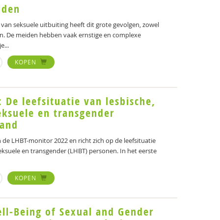
iden
 van seksuele uitbuiting heeft dit grote gevolgen, zowel
zin. De meiden hebben vaak ernstige en complexe
...
KOPEN
 De leefsituatie van lesbische,
eksuele en transgender
land
n de LHBT-monitor 2022 en richt zich op de leefsituatie
eksuele en transgender (LHBT) personen. In het eerste
KOPEN
ll-Being of Sexual and Gender