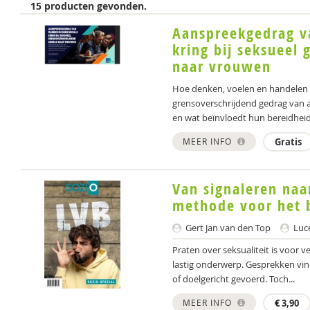
15 producten gevonden.
Aanspreekgedrag v
kring bij seksueel
naar vrouwen
Hoe denken, voelen en handelen 
grensoverschrijdend gedrag van
en wat beïnvloedt hun bereidheid
MEER INFO
Gratis
Van signaleren naa
methode voor het 
Gert Jan van den Top
Luc
Praten over seksualiteit is voor ve
lastig onderwerp. Gesprekken vin
of doelgericht gevoerd. Toch...
MEER INFO
€
3,90