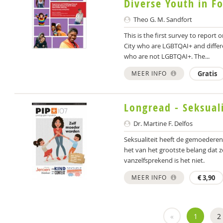
Diverse Youth in Fo
Theo G. M. Sandfort
This is the first survey to report
City who are LGBTQAI+ and differ
who are not LGBTQAI+. The...
MEER INFO
Gratis
Longread - Seksuali
Dr. Martine F. Delfos
Seksualiteit heeft de gemoederen
het van het grootste belang dat 
vanzelfsprekend is het niet.
MEER INFO
€
3,90
«
1
2