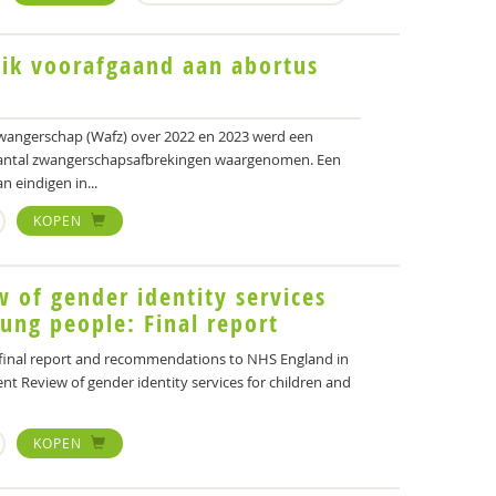
uik voorafgaand aan abortus
zwangerschap (Wafz) over 2022 en 2023 werd een
aantal zwangerschapsafbrekingen waargenomen. Een
 eindigen in...
KOPEN
 of gender identity services
oung people: Final report
 final report and recommendations to NHS England in
ent Review of gender identity services for children and
KOPEN