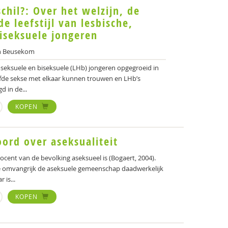
chil?: Over het welzijn, de
de leefstijl van lesbische,
iseksuele jongeren
n Beusekom
oseksuele en biseksuele (LHb) jongeren opgegroeid in
lfde sekse met elkaar kunnen trouwen en LHb’s
d in de...
KOPEN
ord over aseksualiteit
ent van de bevolking aseksueel is (Bogaert, 2004).
 hoe omvangrijk de aseksuele gemeenschap daadwerkelijk
 is...
KOPEN