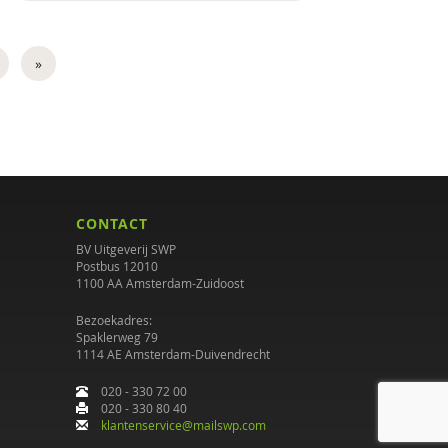
»
CONTACT
BV Uitgeverij SWP
Postbus 12010
1100 AA Amsterdam-Zuidoost
Bezoekadres:
Spaklerweg 79
1114 AE Amsterdam-Duivendrecht
020 - 330 72 00
020 - 330 80 40
klantenservice@mailswp.com