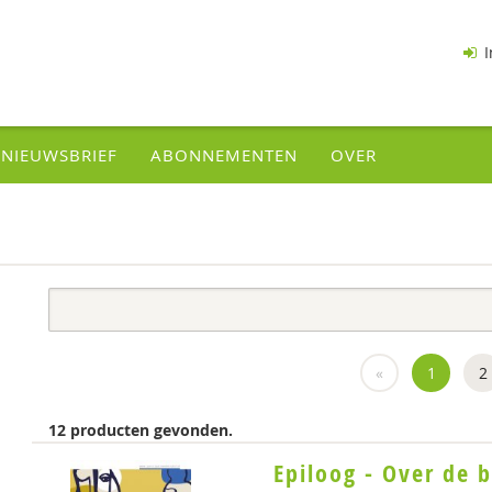
I
NIEUWSBRIEF
ABONNEMENTEN
OVER
«
1
2
12 producten gevonden.
Epiloog - Over de 