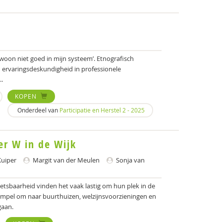
gewoon niet goed in mijn systeem’. Etnografisch
 ervaringsdeskundigheid in professionele
..
KOPEN
Onderdeel van
Participatie en Herstel 2 - 2025
r W in de Wijk
Kuiper
Margit van der Meulen
Sonja van
tsbaarheid vinden het vaak lastig om hun plek in de
rempel om naar buurthuizen, welzijnsvoorzieningen en
gaan.