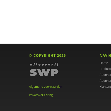
Leendert A. Hartog
Max A. Huber
Drs. A. Niewijk
Suzan van der Aa
Annet Aalbers
Yvonne Aartsen
© COPYRIGHT 2026
NAVI
Sebastian Abdallah
Home
Product
Ruud Abma
Abonne
Abonne
Tineke Abma
Algemene voorwaarden
Klanten
Anne Addink
Privacyverklaring
Sheila Adjiembaks