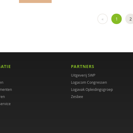
«
1
2
GATIE
PARTNERS
Uitgeverij SWP
en
Logacom Congressen
menten
Logavak Opleidingsgroep
ren
Zesbee
service