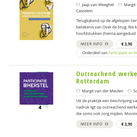
Jaap van Weeghel
Margit 
Castelein
Terugkijkend op de afgelopen tie
betekenis van Over de brug. We k
hoofdstukken (hierna aangeduid al
MEER INFO
€
3,90
Onderdeel van
Participatie en 
Outreachend werke
Rotterdam
Margit van der Meulen
So
Uit de praktijk een beschrijving 
nadruk ligt op outreachend we
die soms ook zorg mijden. Movisie
MEER INFO
€
3,90