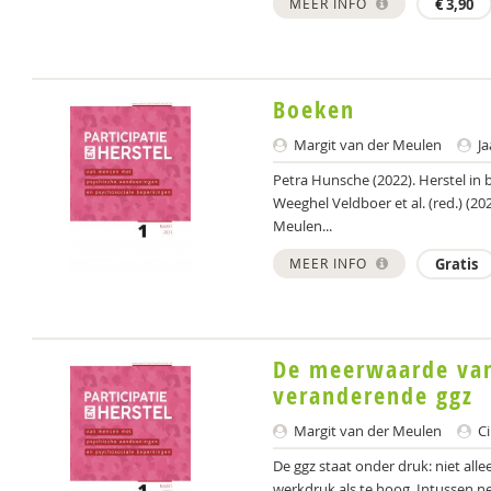
MEER INFO
€
3,90
Boeken
Margit van der Meulen
Ja
Petra Hunsche (2022). Herstel in
Weeghel Veldboer et al. (red.) (20
Meulen...
MEER INFO
Gratis
De meerwaarde van 
veranderende ggz
Margit van der Meulen
Ci
De ggz staat onder druk: niet alle
werkdruk als te hoog. Intussen n