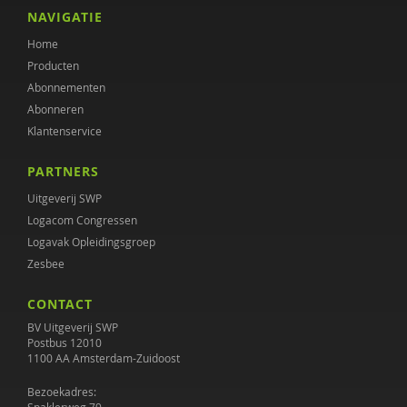
Maaike van Vugt
NAVIGATIE
Home
Ine Voorham
Producten
Judith Wolf
Abonnementen
Abonneren
Klantenservice
PARTNERS
Uitgeverij SWP
Logacom Congressen
Logavak Opleidingsgroep
Zesbee
CONTACT
BV Uitgeverij SWP
Postbus 12010
1100 AA Amsterdam-Zuidoost
Bezoekadres: