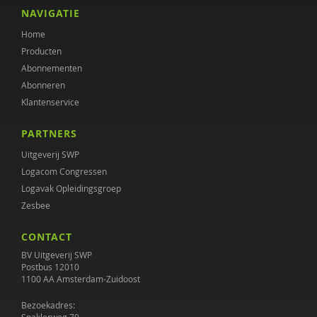
Noor de Boer
NAVIGATIE
Home
Esther Bontekoe
Producten
Nynke Boonstra
Abonnementen
Abonneren
Ellen van den Broek
Klantenservice
Hilde Brons
PARTNERS
Marieke Bruggemann-Kluvers
Uitgeverij SWP
Logacom Congressen
Aniet Bruininks
Logavak Opleidingsgroep
Zesbee
Cocky Buijsen
CONTACT
Jan Buitelaar
BV Uitgeverij SWP
Wendy Buysse
Postbus 12010
1100 AA Amsterdam-Zuidoost
Sarah Capel
Bezoekadres: