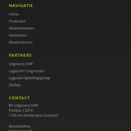
D.P.G. van den Berg
NAVIGATIE
Home
Jessy Berkvens
Producten
Monique Beurskens
Abonnementen
Abonneren
Gabriël van Beusekom
Klantenservice
Marc van Bijsterveldt
PARTNERS
Alice de Boer
Uitgeverij SWP
Logacom Congressen
Nienke Boesveldt
Logavak Opleidingsgroep
Zesbee
Frank Bogman
CONTACT
Maaike Bolhuis
BV Uitgeverij SWP
Nynke Boonstra
Postbus 12010
1100 AA Amsterdam-Zuidoost
Jenny Boumans
Bezoekadres: