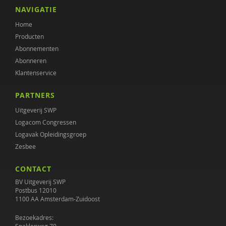
Malou Mac Gillavry
NAVIGATIE
Home
Tessa Magnée
Producten
Rosalie Metze
Abonnementen
Abonneren
Jasper Nuijen
Klantenservice
Heico Oosting
PARTNERS
Projectgroep Plan van aanpak ernstige psychische
Uitgeverij SWP
aandoeningen
Logacom Congressen
Logavak Opleidingsgroep
Diana Roeg
Zesbee
Bert-Jan Roosenschoon
CONTACT
Lonneke Schuringa
BV Uitgeverij SWP
Postbus 12010
1100 AA Amsterdam-Zuidoost
Veerle Schutjens
Bezoekadres:
Samantha Spiering