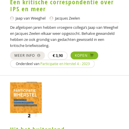
Een kritische correspondentie over
Frits Bovenberg
IPS en meer
Sonja Brilleslijper-Kater
Jaap van Weeghel
Jacques Zeelen
Ellen van den Broek
De afgelopen jaren hebben vroegere collega’s Jaap van Weeghel
en Jacques Zeelen elkaar weer opgezocht. Behalve gewandeld
Ellen Brouns
hebben ze ook grondig van gedachten gewisseld in een
kritische briefwisseling.
Jojanneke Bruins
MEER INFO
€
3,90
KOPEN
Annica Brummel
Onderdeel van
Participatie en Herstel 4 - 2023
Flore Burger
Gertie Buseman
Wendy Buysse
Paul Camp
Stynke Castelein