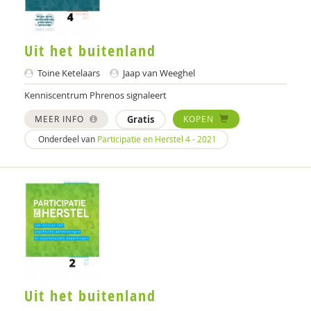
Lectoraat Rehabilitatie, Hanze
Anne-Laura van Harmelen
Uit het buitenland
Petra Havinga
Toine Ketelaars
Jaap van Weeghel
Jet Heering
Kenniscentrum Phrenos signaleert
MEER INFO
Gratis
KOPEN
Michiel van Hees
Onderdeel van
Participatie en Herstel 4 - 2021
Katinka Hellweg
Koen Hermans
Maaike Hermsen
Bert van der Hoek
Max Huber
Willem Huijnk
Uit het buitenland