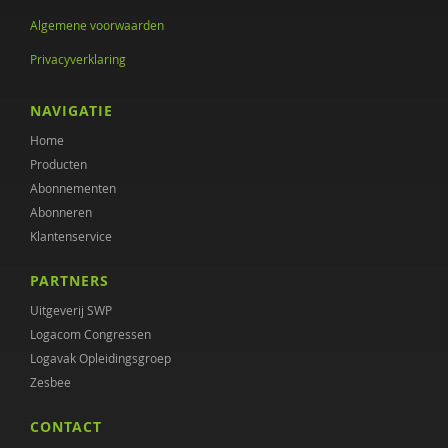
Simona Karbouniaris
Algemene voorwaarden
Rona Kennedy
Privacyverklaring
Erik Kerssies
NAVIGATIE
Toine Ketelaars
Home
Gerdie Kienhorst
Producten
Abonnementen
Martijn Kikkert
Abonneren
Klantenservice
Marieke Kingma
PARTNERS
Michiel Klaver
Uitgeverij SWP
Aafje Knispel
Logacom Congressen
Logavak Opleidingsgroep
Bauke Koekkoek
Zesbee
Maria Koelen
CONTACT
Juul Koene