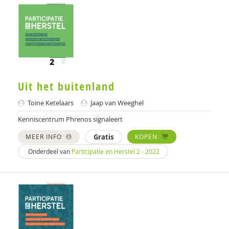
Anne Evers
Rutgers Expertisecentrum Seksualiteit
Minne Fekkes
Maartje Gardeniers
Uit het buitenland
Bart Geerling
Toine Ketelaars
Jaap van Weeghel
Irene Geerts
Kenniscentrum Phrenos signaleert
Bram Geurkink
MEER INFO
Gratis
KOPEN
Onderdeel van
Participatie en Herstel 2 - 2022
Liesbeth Geuze
GGD GHOR Nederland
Janine Groeneveld
Ineke Haakma