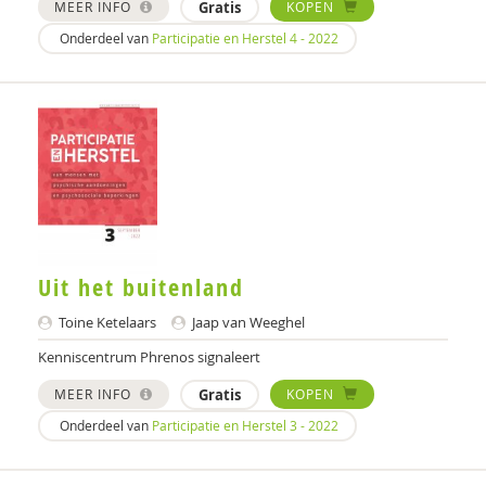
MEER INFO
Gratis
KOPEN
Rik van Dijk
Onderdeel van
Participatie en Herstel 4 - 2022
Roy Dings
Femke Dirkx
Lenneke Docter
Nel Doornbos
Stasja Draisma
Uit het buitenland
Eefje Driessen
Toine Ketelaars
Jaap van Weeghel
Pieter Dronkers
Kenniscentrum Phrenos signaleert
Eveline Duimelaar
MEER INFO
Gratis
KOPEN
Ans van Eijden
Onderdeel van
Participatie en Herstel 3 - 2022
Merijn Eikelenboom