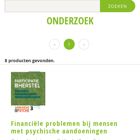
ZOEKEN
Wendy Albers
ONDERZOEK
Marion Ammeraal
GGD Amsterdam
«
1
»
Elle Ansems
Ildeniz Arslan
8 producten gevonden.
Phildy Asamoah
Jolanda Asmoredjo
Ansam Barakat
Keete Beckeringh
Thijs Beckers
Financiële problemen bij mensen
met psychische aandoeningen
Mariëlle Beijersbergen