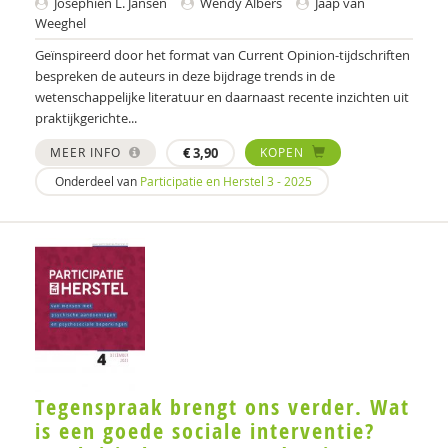
Josephien L. Jansen
Wendy Albers
Jaap van
D.P.G. van den Berg
Weeghel
Geïnspireerd door het format van Current Opinion-tijdschriften
Jessy Berkvens
bespreken de auteurs in deze bijdrage trends in de
Monique Beurskens
wetenschappelijke literatuur en daarnaast recente inzichten uit
praktijkgerichte...
Gabriël van Beusekom
MEER INFO
€
3,90
KOPEN
Marc van Bijsterveldt
Onderdeel van
Participatie en Herstel 3 - 2025
Alice de Boer
Nienke Boesveldt
Frank Bogman
Maaike Bolhuis
Nynke Boonstra
Tegenspraak brengt ons verder. Wat
Jenny Boumans
is een goede sociale interventie?