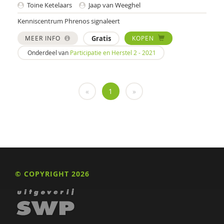
Karl Huisman
Toine Ketelaars
Jaap van Weeghel
Kenniscentrum Phrenos signaleert
Lex Hulsbosch
MEER INFO
Gratis
KOPEN
Anne van Jaarsveld
Onderdeel van
Participatie en Herstel 2 - 2021
Dr. Jacomijn Hofstra
Carinda Jansen
«
1
»
Josephien L. Jansen
Isabelle Janson
Nederlands Jeugd Instituut
Peter de Jonge
© COPYRIGHT 2026
Wouter Jongebreur
S. Karbouniaris