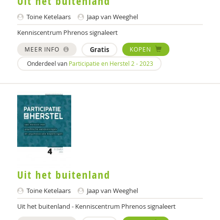
Uit het buitenland
Jan Claeys,
Toine Ketelaars
Jaap van Weeghel
Mariëlle Cloin
Kenniscentrum Phrenos signaleert
Mathilde Compagner
MEER INFO
Gratis
KOPEN
Evelien Coppens
Onderdeel van
Participatie en Herstel 2 - 2023
Daantje Daniëls
Jakob de Boer
Kathleen De Cuyper
Elise De Groot
Simone de Roos
Uit het buitenland
Paula Dekkers-Verbon
Toine Ketelaars
Jaap van Weeghel
Rita Dekrem
Uit het buitenland - Kenniscentrum Phrenos signaleert
Evelien Demaerschalk