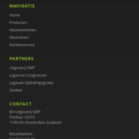
Henk Ferwerda
NAVIGATIE
Home
Maaike Habra
Producten
Jan Hendriks
Abonnementen
Abonneren
Simone 't Hooft
Klantenservice
Donald Jager
PARTNERS
Janine Janssen
Uitgeverij SWP
Logacom Congressen
Wouter Jongebreur
Logavak Opleidingsgroep
Zesbee
Rosa Koenraadt
CONTACT
Anouk Kok
BV Uitgeverij SWP
Margriet Lenkens
Postbus 12010
1100 AA Amsterdam-Zuidoost
Gera Nagelhout
Bezoekadres: