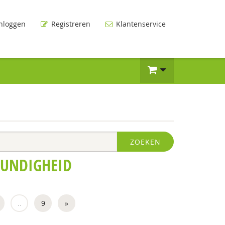
nloggen
Registreren
Klantenservice
ZOEKEN
KUNDIGHEID
..
9
»