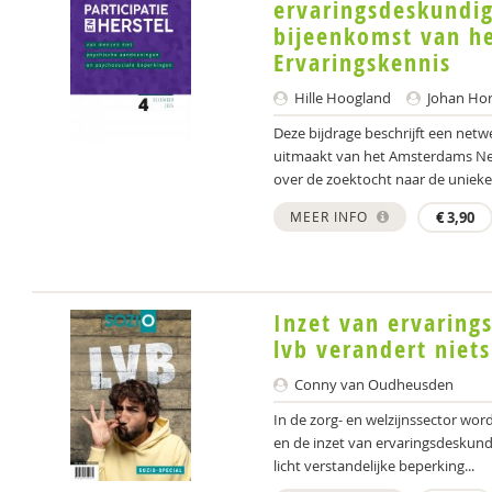
ervaringsdeskundig
bijeenkomst van h
Ervaringskennis
Hille Hoogland
Johan Ho
Deze bijdrage beschrijft een net
uitmaakt van het Amsterdams Net
over de zoektocht naar de unieke
MEER INFO
€
3,90
Inzet van ervarin
lvb verandert niets
Conny van Oudheusden
In de zorg- en welzijnssector wo
en de inzet van ervaringsdeskun
licht verstandelijke beperking...