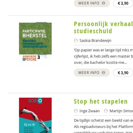
MEER INFO
€
3,90
Persoonlijk verhaa
studieschuld
Saskia Brandewijn
‘Op papier was er lange tijd nik
cijferlijst, ik heb zelfs een maste
over, die bachelor kostte me...
MEER INFO
€
3,90
Stop het stapelen
Inge Zwaan
Martijn Simo
De tijdlijn schetst een beeld van 
Als regioadviseurs bij het Platf
vergelijkbare verhalen tegen. Het 