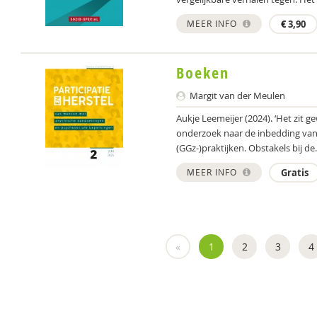
MEER INFO
€
3,90
Boeken
Margit van der Meulen
Aukje Leemeijer (2024). ‘Het zit 
onderzoek naar de inbedding van
(GGz-)praktijken. Obstakels bij de.
MEER INFO
Gratis
«
1
2
3
4