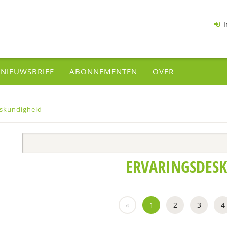
I
NIEUWSBRIEF
ABONNEMENTEN
OVER
eskundigheid
ERVARINGSDES
«
1
2
3
4