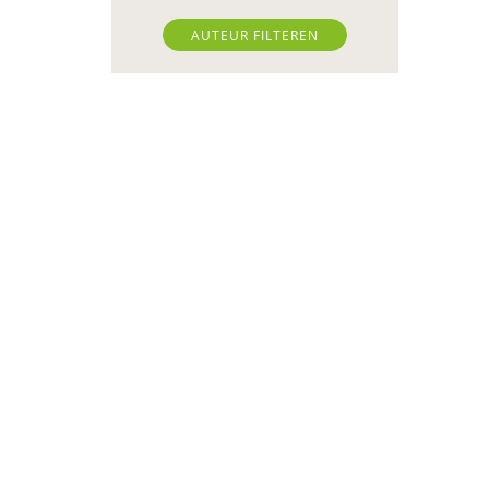
Saskia Brandewijn
AUTEUR FILTEREN
Liza Bruinhart
Arno van Dam
Daantje Daniëls
Leonie de Quelerij
Marcel de Rooij
Rita Dekrem
Toon Derison
Rik van Dijk
Lenneke Docter
Hanske Douwenga