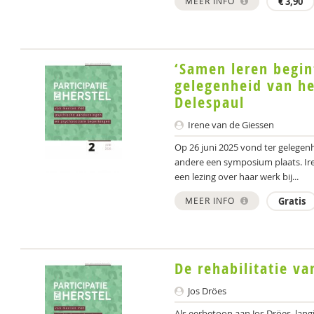
MEER INFO
€
3,90
‘Samen leren begint
gelegenheid van he
Delespaul
Irene van de Giessen
Op 26 juni 2025 vond ter gelegen
andere een symposium plaats. Ire
een lezing over haar werk bij...
MEER INFO
Gratis
De rehabilitatie va
Jos Dröes
Als eerbetoon aan Jos Dröes, langj