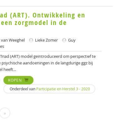
iad (ART). Ontwikkeling en
 een zorgmodel in de
 van Weeghel
Lieke Zomer
Guy
es
 Triad (ART) model geïntroduceerd om perspectief te
psychische aandoeningen in de langdurige ggz bij
 heeft...
KOPEN
Onderdeel van
Participatie en Herstel 3 - 2020
»