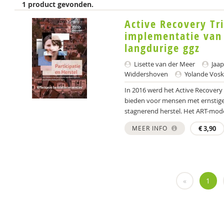
1 product gevonden.
Active Recovery Tr
implementatie van
langdurige ggz
Lisette van der Meer
Jaap
Widdershoven
Yolande Vosk
In 2016 werd het Active Recovery
bieden voor mensen met ernstige 
stagnerend herstel. Het ART-model
MEER INFO
€
3,90
«
1