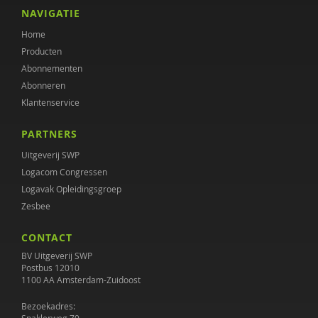
Lenneke Docter
NAVIGATIE
Home
Stasja Draisma
Producten
Jos Dröes
Abonnementen
Abonneren
Merijn Eikelenboom
Klantenservice
Thea Giesen
PARTNERS
Janine Groeneveld
Uitgeverij SWP
Logacom Congressen
Maaike Habra
Logavak Opleidingsgroep
Zesbee
Jet Heering
CONTACT
Michiel van Hees
BV Uitgeverij SWP
Cindy Heezius
Postbus 12010
1100 AA Amsterdam-Zuidoost
Katinka Hellweg
Bezoekadres: