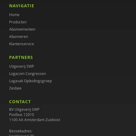
Hanna Harthoorn
NAVIGATIE
Home
Margreet ten Have
Producten
Sophie Hospers
Abonnementen
Abonneren
Wilfred Janmaat
Klantenservice
Janine Janssen
PARTNERS
Jaap van der Kamp
Uitgeverij SWP
Logacom Congressen
Annette Korlaar
Logavak Opleidingsgroep
Zesbee
Jos Kuppens
CONTACT
Marierke Liem
BV Uitgeverij SWP
Annemarie Luik
Postbus 12010
1100 AA Amsterdam-Zuidoost
Katinka Lünnemann
Bezoekadres: