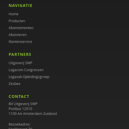
D.P.G. van den Berg
NAVIGATIE
Home
Jessy Berkvens
Producten
Monique Beurskens
Abonnementen
Abonneren
Gabriël van Beusekom
Klantenservice
Marc van Bijsterveldt
PARTNERS
Alice de Boer
Uitgeverij SWP
Logacom Congressen
Nienke Boesveldt
Logavak Opleidingsgroep
Zesbee
Frank Bogman
CONTACT
Maaike Bolhuis
BV Uitgeverij SWP
Nynke Boonstra
Postbus 12010
1100 AA Amsterdam-Zuidoost
Jenny Boumans
Bezoekadres: