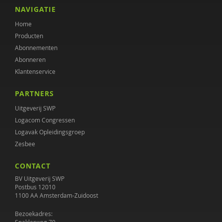
Lenneke Docter
NAVIGATIE
Home
Stasja Draisma
Producten
Jos Dröes
Abonnementen
Abonneren
Merijn Eikelenboom
Klantenservice
Thea Giesen
PARTNERS
Janine Groeneveld
Uitgeverij SWP
Logacom Congressen
Maaike Habra
Logavak Opleidingsgroep
Zesbee
Jet Heering
CONTACT
Michiel van Hees
BV Uitgeverij SWP
Cindy Heezius
Postbus 12010
1100 AA Amsterdam-Zuidoost
Katinka Hellweg
Bezoekadres: