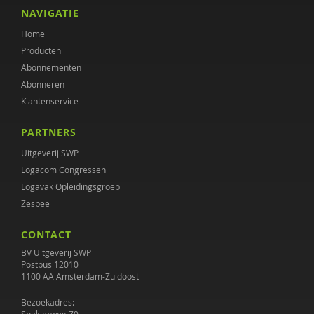
Philippe Delespaul
NAVIGATIE
Home
Lenneke Docter
Producten
Julia Driessen
Abonnementen
Abonneren
Ed Elbers
Klantenservice
Anne Evers
PARTNERS
Gerard Franssen
Uitgeverij SWP
Logacom Congressen
Paul van Geert
Logavak Opleidingsgroep
Zesbee
Irene Geerts
CONTACT
Kim Geurtjens
BV Uitgeverij SWP
Luc Goossens
Postbus 12010
1100 AA Amsterdam-Zuidoost
Petra Havinga
Bezoekadres: