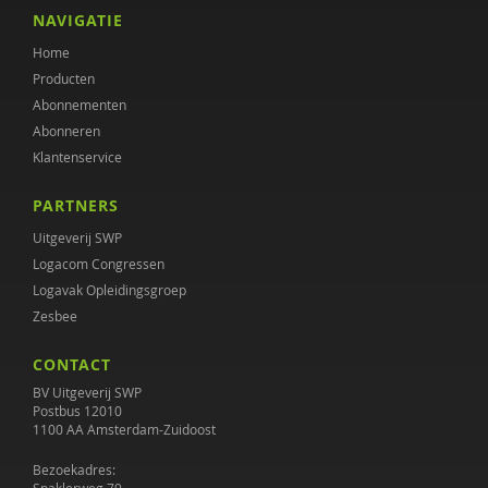
Henk Ferwerda
NAVIGATIE
Home
Maaike Habra
Producten
Jan Hendriks
Abonnementen
Abonneren
Simone 't Hooft
Klantenservice
Donald Jager
PARTNERS
Janine Janssen
Uitgeverij SWP
Logacom Congressen
Wouter Jongebreur
Logavak Opleidingsgroep
Zesbee
Rosa Koenraadt
CONTACT
Anouk Kok
BV Uitgeverij SWP
Margriet Lenkens
Postbus 12010
1100 AA Amsterdam-Zuidoost
Gera Nagelhout
Bezoekadres: