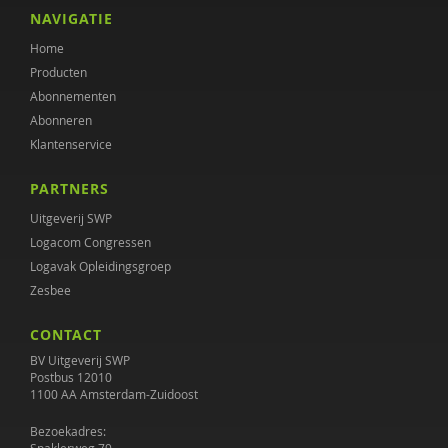
Hanna Harthoorn
NAVIGATIE
Home
Margreet ten Have
Producten
Sophie Hospers
Abonnementen
Abonneren
Wilfred Janmaat
Klantenservice
Janine Janssen
PARTNERS
Jaap van der Kamp
Uitgeverij SWP
Logacom Congressen
Annette Korlaar
Logavak Opleidingsgroep
Zesbee
Jos Kuppens
CONTACT
Marierke Liem
BV Uitgeverij SWP
Annemarie Luik
Postbus 12010
1100 AA Amsterdam-Zuidoost
Katinka Lünnemann
Bezoekadres: