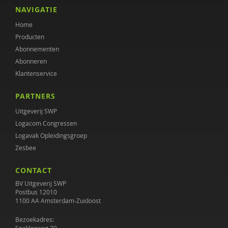
Noor de Boer
NAVIGATIE
Home
Esther Bontekoe
Producten
Nynke Boonstra
Abonnementen
Abonneren
Ellen van den Broek
Klantenservice
Hilde Brons
PARTNERS
Marieke Bruggemann-Kluvers
Uitgeverij SWP
Logacom Congressen
Aniet Bruininks
Logavak Opleidingsgroep
Zesbee
Cocky Buijsen
CONTACT
Jan Buitelaar
BV Uitgeverij SWP
Wendy Buysse
Postbus 12010
1100 AA Amsterdam-Zuidoost
Sarah Capel
Bezoekadres: