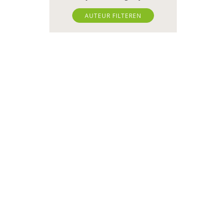
Jan-Willem Bedeaux
AUTEUR FILTEREN
Hadewich Benjamins
Ingeborg Berger
Jessy Berkvens
Dienke Boertien
Wilma Boevink
Frank Bogman
Maaike Bolhuis
Freek Boon
Nynke Boonstra
Frits Bovenberg