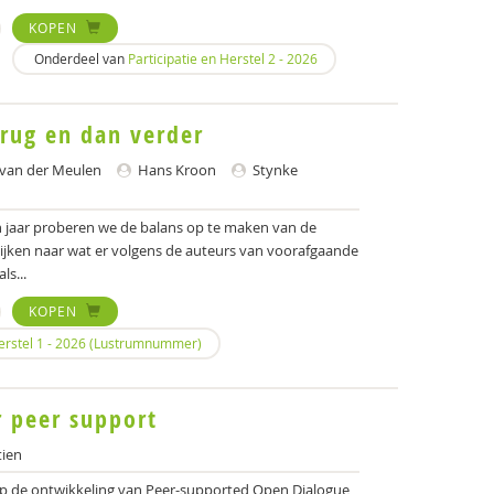
KOPEN
Onderdeel van
Participatie en Herstel 2 - 2026
brug en dan verder
van der Meulen
Hans Kroon
Stynke
n jaar proberen we de balans op te maken van de
ijken naar wat er volgens de auteurs van voorafgaande
s...
KOPEN
Herstel 1 - 2026 (Lustrumnummer)
 peer support
tien
 op de ontwikkeling van Peer-supported Open Dialogue