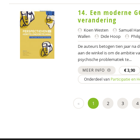
14. Een moderne GG
verandering
Koen Westen
Samuël Har
Wallen
Dide Hoop
Phili
De auteurs betogen tien jaar na d
aan de winkel is om de ambitie v
psychische problematiek te...
MEER INFO
€
3,90
Onderdeel van
Participatie en 
«
1
2
3
4