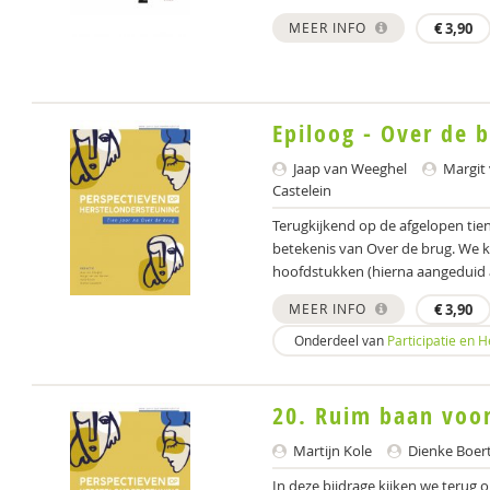
MEER INFO
€
3,90
Epiloog - Over de 
Jaap van Weeghel
Margit 
Castelein
Terugkijkend op de afgelopen tie
betekenis van Over de brug. We k
hoofdstukken (hierna aangeduid al
MEER INFO
€
3,90
Onderdeel van
Participatie en 
20. Ruim baan voor
Martijn Kole
Dienke Boer
In deze bijdrage kijken we terug