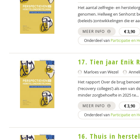
Het aantal zelfregie- en herstelor
genomen. Hellweg en Senhorst bes
(beleids-)ontwikkelingen die er aan
MEER INFO
€
3,90
Onderdeel van
Participatie en 
17. Tien jaar Enik 
Marloes van Wezel
Anneli
Het rapport Over de brug benoem
(‘recovery colleges’) als een van
minder zorgbehoefte in 2025 te...
MEER INFO
€
3,90
Onderdeel van
Participatie en 
16. Thuis in herst