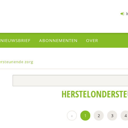
I
NIEUWSBRIEF
ABONNEMENTEN
OVER
ersteunende zorg
HERSTELONDERST
«
1
2
3
4