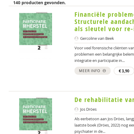
140 producten gevonden.
Financiële probleme
Structurele aandac
als sleutel voor re
Gercoline van Beek
Voor veel forensische cliënten va
problemen een belangrijke belemm
integratie en participatie in...
MEER INFO
€
3,90
De rehabilitatie va
Jos Dröes
Als eerbetoon aan Jos Dröes, langj
laatste boek (Dröes, 2022) nog eens
psychiater in de...