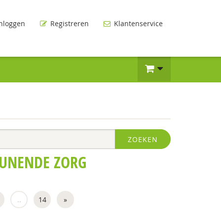
nloggen
Registreren
Klantenservice
ZOEKEN
EUNENDE ZORG
..
14
»