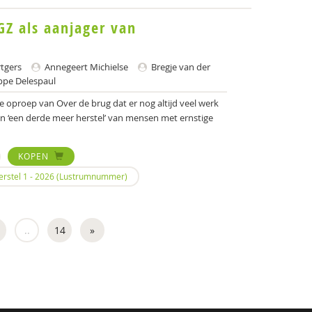
Z als aanjager van
tgers
Annegeert Michielse
Bregje van der
ppe Delespaul
e oproep van Over de brug dat er nog altijd veel werk
an ‘een derde meer herstel’ van mensen met ernstige
KOPEN
Herstel 1 - 2026 (Lustrumnummer)
..
14
»