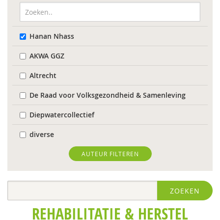
Hanan Nhass
AKWA GGZ
Altrecht
De Raad voor Volksgezondheid & Samenleving
Diepwatercollectief
diverse
Diverse
AUTEUR FILTEREN
Diversen
ZOEKEN
diversen
REHABILITATIE & HERSTEL
Flenke