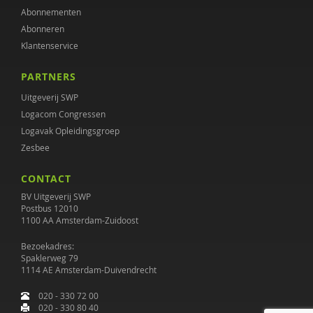
Abonnementen
Annet Aalbers
Abonneren
Klantenservice
Tineke Abma
PARTNERS
Enikö agy
Uitgeverij SWP
Monique Al
Logacom Congressen
Logavak Opleidingsgroep
Wendy Albers
Zesbee
Jerry Allon
CONTACT
Michi Almer
BV Uitgeverij SWP
Postbus 12010
1100 AA Amsterdam-Zuidoost
Astrid Altena
Bezoekadres:
MICHAELA AMERING
Spaklerweg 79
1114 AE Amsterdam-Duivendrecht
Marion Ammeraal
020 - 330 72 00
José an Beuzekom
020 - 330 80 40