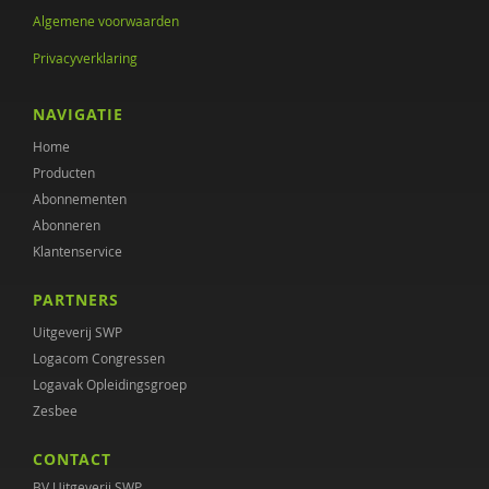
Algemene voorwaarden
Andrè Hielkema
Privacyverklaring
Max Huber
Nadja Jungmann
NAVIGATIE
Home
Mariël Kanne
Producten
Gerdie Kienhorst
Abonnementen
Abonneren
Martijn Kikkert
Klantenservice
Michiel Klaver
PARTNERS
Bauke Koekkoek
Uitgeverij SWP
Logacom Congressen
Mariken de Koning
Logavak Opleidingsgroep
Zesbee
Jack van der Kruijs
CONTACT
Pien Leendertse
BV Uitgeverij SWP