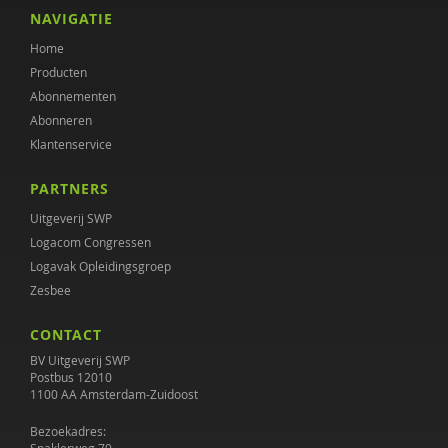
Philippe Delespaul
NAVIGATIE
Home
Lenneke Docter
Producten
Julia Driessen
Abonnementen
Abonneren
Ed Elbers
Klantenservice
Anne Evers
PARTNERS
Gerard Franssen
Uitgeverij SWP
Logacom Congressen
Paul van Geert
Logavak Opleidingsgroep
Zesbee
Irene Geerts
CONTACT
Kim Geurtjens
BV Uitgeverij SWP
Luc Goossens
Postbus 12010
1100 AA Amsterdam-Zuidoost
Petra Havinga
Bezoekadres: