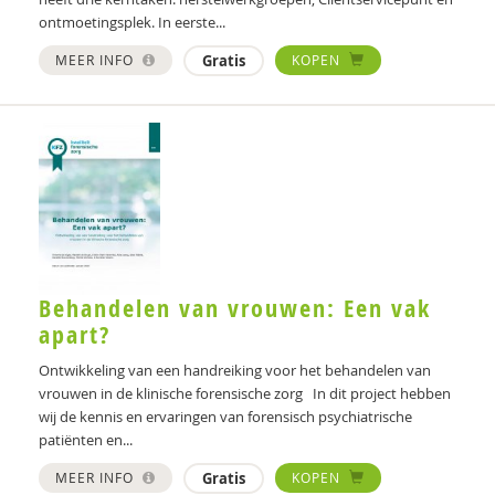
Anne-Laura van Harmelen
ontmoetingsplek. In eerste...
MEER INFO
Gratis
KOPEN
Petra Havinga
Jet Heering
Michiel van Hees
Katinka Hellweg
Koen Hermans
Maaike Hermsen
Behandelen van vrouwen: Een vak
Bert van der Hoek
apart?
Ontwikkeling van een handreiking voor het behandelen van
Max Huber
vrouwen in de klinische forensische zorg In dit project hebben
Willem Huijnk
wij de kennis en ervaringen van forensisch psychiatrische
patiënten en...
Karl Huisman
MEER INFO
Gratis
KOPEN