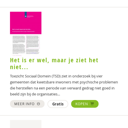
Lex Hulsbosch
Anne van Jaarsveld
Dr. Jacomijn Hofstra
Carinda Jansen
Josephien L. Jansen
Het is er wel, maar je ziet het
Isabelle Janson
niet...
Nederlands Jeugd Instituut
Toezicht Sociaal Domein (TSD) ziet in onderzoek bij vier
gemeenten dat kwetsbare inwoners met psychische problemen
Peter de Jonge
die herstellen na een periode van verward gedrag niet goed in
Wouter Jongebreur
beeld zijn bij de organisaties...
MEER INFO
Gratis
KOPEN
S. Karbouniaris
Simona Karbouniaris