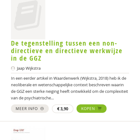
Rona Kennedy
Erik Kerssies
Toine Ketelaars
Gerdie Kienhorst
De tegenstelling tussen een non-
directieve en directieve werkwijze
Martijn Kikkert
in de GGZ
Marieke Kingma
Jaap Wijkstra
Michiel Klaver
In een eerder artikel in Waardenwerk (Wijkstra, 2018) heb ik de
neoliberale en wetenschappelijke context beschreven waarin
Aafje Knispel
de GGZ een sterke neiging heeft ontwikkeld om de complexiteit
van de psychiatrische...
Bauke Koekkoek
MEER INFO
€
3,90
KOPEN
Maria Koelen
Juul Koene
Janneke Koerts