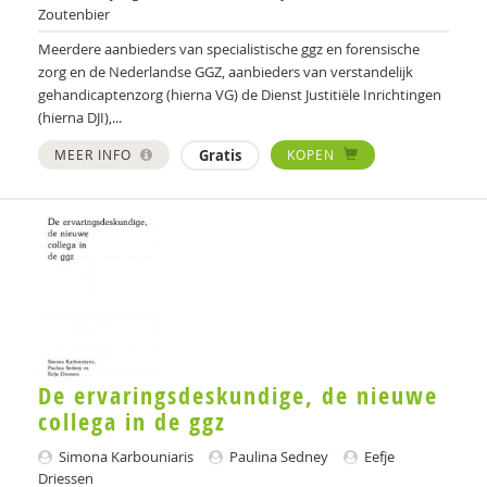
Zoutenbier
Roy Dings
Meerdere aanbieders van specialistische ggz en forensische
zorg en de Nederlandse GGZ, aanbieders van verstandelijk
Femke Dirkx
gehandicaptenzorg (hierna VG) de Dienst Justitiële Inrichtingen
(hierna DJI),...
Lenneke Docter
MEER INFO
Gratis
KOPEN
Nel Doornbos
Stasja Draisma
Eefje Driessen
Pieter Dronkers
Eveline Duimelaar
Ans van Eijden
De ervaringsdeskundige, de nieuwe
collega in de ggz
Merijn Eikelenboom
Simona Karbouniaris
Paulina Sedney
Eefje
Anne Evers
Driessen