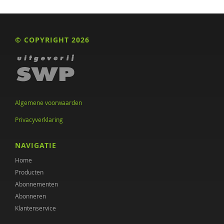
MIND Landelijk Platform Psychische Gezondheid
Mitch Lases
© COPYRIGHT 2026
Griet Lauwers
Leonie le Sage
Pien Leendertse
Algemene voorwaarden
Baudien van Leeuwen
Privacyverklaring
Carlo Leget
NAVIGATIE
Dr. Lies Korevaar
Home
Elvira Loibl
Producten
Abonnementen
Georgia Lucassen
Abonneren
Klantenservice
Linn Luijerink