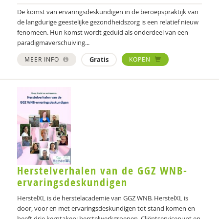
Rutgers Expertisecentrum Seksualiteit
De komst van ervaringsdeskundigen in de beroepspraktijk van
de langdurige geestelijke gezondheidszorg is een relatief nieuw
Minne Fekkes
fenomeen. Hun komst wordt geduid als onderdeel van een
paradigmaverschuiving...
Maartje Gardeniers
MEER INFO
Gratis
KOPEN
Bart Geerling
Irene Geerts
Bram Geurkink
Liesbeth Geuze
GGD GHOR Nederland
Herstelverhalen van de GGZ WNB-
Janine Groeneveld
ervaringsdeskundigen
Ineke Haakma
HerstelXL is de herstelacademie van GGZ WNB. HerstelXL is
Lectoraat Rehabilitatie, Hanze
door, voor en met ervaringsdeskundigen tot stand komen en
heeft drie kerntaken: herstelwerkgroepen, Cliëntservicepunt en