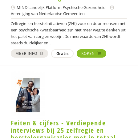
Sonja Brilleslijper-Kater
MIND Landelijk Platform Psychische Gezondheid
Vereniging van Nederlandse Gemeenten
Ellen van den Broek
Zelfregie- en herstelinitiatieven (ZHI) voor en door mensen met
Ellen Brouns
een psychische kwetsbaarheid zijn niet meer weg te denken uit
het palet van zorg en welzijn. De meerwaarde van ZHI wordt
Jojanneke Bruins
steeds duidelijker en...
Annica Brummel
MEER INFO
Gratis
KOPEN
Flore Burger
Gertie Buseman
Wendy Buysse
Paul Camp
Stynke Castelein
Feiten & cijfers - Verdiepende
Jan Claeys,
interviews bij 25 zelfregie en
herstelorganisaties met in totaal