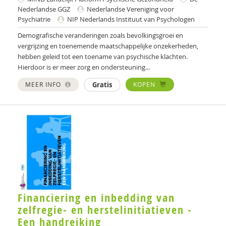
Jessy Berkvens
Nederlandse GGZ
Nederlandse Vereniging voor
Psychiatrie
NIP Nederlands Instituut van Psychologen
Monique Beurskens
Demografische veranderingen zoals bevolkingsgroei en
vergrijzing en toenemende maatschappelijke onzekerheden,
Gabriël van Beusekom
hebben geleid tot een toename van psychische klachten.
Hierdoor is er meer zorg en ondersteuning...
Marc van Bijsterveldt
MEER INFO
Gratis
KOPEN
Alice de Boer
Nienke Boesveldt
Frank Bogman
Maaike Bolhuis
Nynke Boonstra
Jenny Boumans
Financiering en inbedding van
zelfregie- en herstelinitiatieven -
Frits Bovenberg
Een handreiking