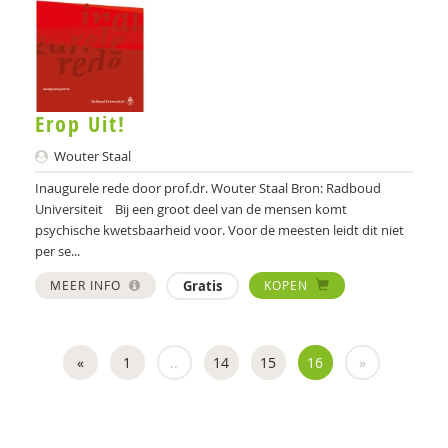
Gijs Kok
Mariken de Koning
Willem Koops
Erop Uit!
Lies Korevaar
Wouter Staal
Inaugurele rede door prof.dr. Wouter Staal Bron: Radboud
Sanne Kraak
Universiteit Bij een groot deel van de mensen komt
psychische kwetsbaarheid voor. Voor de meesten leidt dit niet
Simone Krijgsman
per se...
Hans Kroon
MEER INFO
Gratis
KOPEN
Christine Kuiper
Jisca Kuiper
«
1
..
14
15
16
»
Wouter Kusters
Wouter Kusters