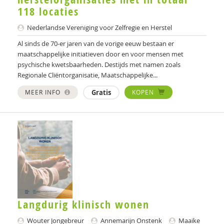
Mariëlle Cloin
118 locaties
Mathilde Compagner
Nederlandse Vereniging voor Zelfregie en Herstel
Evelien Coppens
Al sinds de 70-er jaren van de vorige eeuw bestaan er
maatschappelijke initiatieven door en voor mensen met
Daantje Daniëls
psychische kwetsbaarheden. Destijds met namen zoals
Regionale Cliëntorganisatie, Maatschappelijke...
Jakob de Boer
MEER INFO
Gratis
KOPEN
Kathleen De Cuyper
Elise De Groot
Simone de Roos
Paula Dekkers-Verbon
Rita Dekrem
Evelien Demaerschalk
Langdurig klinisch wonen
Rik van Dijk
Wouter Jongebreur
Annemarijn Onstenk
Maaike