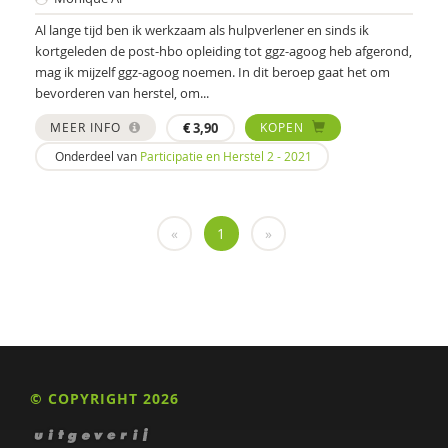
Stasja Draisma
Al lange tijd ben ik werkzaam als hulpverlener en sinds ik
kortgeleden de post-hbo opleiding tot ggz-agoog heb afgerond,
Jos Dröes
mag ik mijzelf ggz-agoog noemen. In dit beroep gaat het om
bevorderen van herstel, om...
Merijn Eikelenboom
MEER INFO
€
3,90
KOPEN
Thea Giesen
Onderdeel van
Participatie en Herstel 2 - 2021
Janine Groeneveld
Maaike Habra
«
1
»
Jet Heering
Michiel van Hees
Cindy Heezius
Katinka Hellweg
© COPYRIGHT 2026
Dirk den Hollander