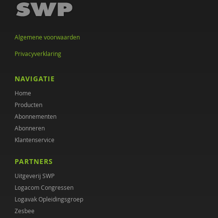
Max Huber
Petra Hunsche
Algemene voorwaarden
Dr. Jacomijn Hofstra
Privacyverklaring
Hans Jaspers
NAVIGATIE
Jetske de Jong
Home
Erik Kerssies
Producten
Abonnementen
Toine Ketelaars
Abonneren
Gerdie Kienhorst
Klantenservice
Bauke Koekkoek
PARTNERS
Uitgeverij SWP
Maria Koelen
Logacom Congressen
Juul Koene
Logavak Opleidingsgroep
Zesbee