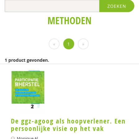
ZOEKEN
Frits Bovenberg
METHODEN
Jojanneke Bruins
Paul Camp
«
1
»
Stynke Castelein
Evelien Coppens
1 product gevonden.
Dirk Corstens
Arno van Dam
Jakob de Boer
Kathleen De Cuyper
Philippe Delespaul
De ggz-agoog als hoopverlener. Een
persoonlijke visie op het vak
Lenneke Docter
Monique Al