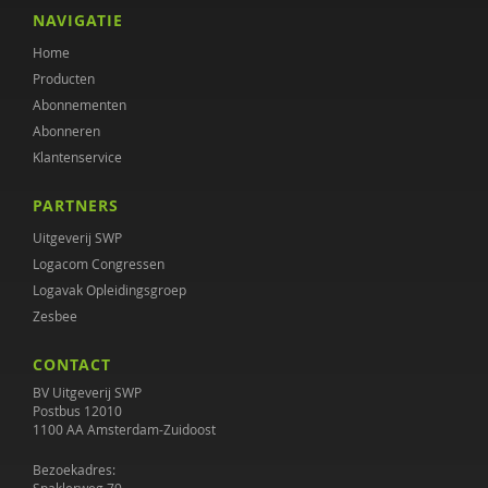
Henk Ferwerda
NAVIGATIE
Home
Maaike Habra
Producten
Jan Hendriks
Abonnementen
Abonneren
Simone 't Hooft
Klantenservice
Donald Jager
PARTNERS
Janine Janssen
Uitgeverij SWP
Logacom Congressen
Wouter Jongebreur
Logavak Opleidingsgroep
Zesbee
Rosa Koenraadt
CONTACT
Anouk Kok
BV Uitgeverij SWP
Margriet Lenkens
Postbus 12010
1100 AA Amsterdam-Zuidoost
Gera Nagelhout
Bezoekadres: