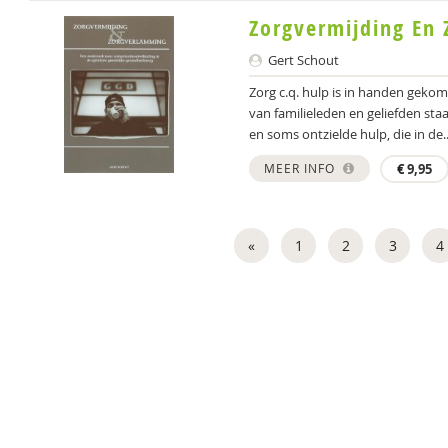
Zorgvermijding En
Gert Schout
Zorg c.q. hulp is in handen geko
van familieleden en geliefden staa
en soms ontzielde hulp, die in de..
MEER INFO
€
9,95
«
1
2
3
4