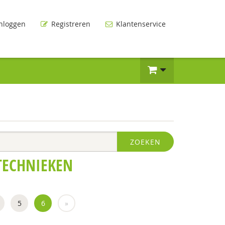
nloggen
Registreren
Klantenservice
ZOEKEN
TECHNIEKEN
5
6
»