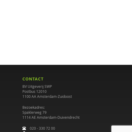
CONTACT
BV Uitgeverij SWP
Postbus 12010
1100 AA Amsterdam-Zuidoost
Bezoekadres:
Spaklerweg 79
1114 AE Amsterdam-Duivendrecht
020 - 330 72 00