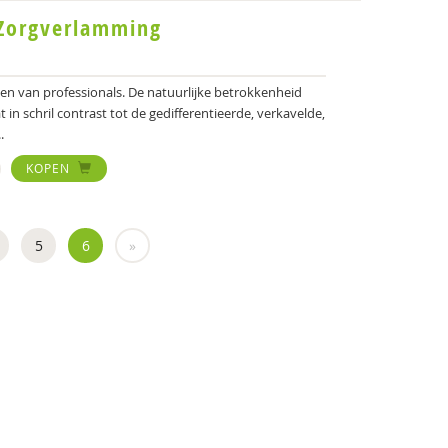
 Zorgverlamming
men van professionals. De natuurlijke betrokkenheid
t in schril contrast tot de gedifferentieerde, verkavelde,
.
KOPEN
5
6
»