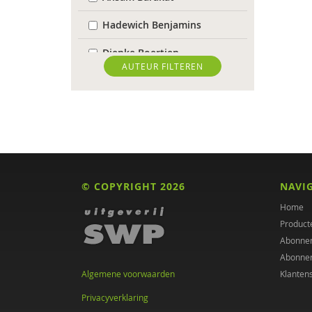
Hadewich Benjamins
Dienke Boertien
AUTEUR FILTEREN
Maaike Bolhuis
Nynke Boonstra
Elsbeth ter Borg
Margriet Braun
© COPYRIGHT 2026
NAVI
Denijs Bru
Home
Annica Brummel
Product
Abonne
Buurtzorgt BV
Abonne
Algemene voorwaarden
Klanten
Dorien Claessen
Privacyverklaring
Daantje Daniëls