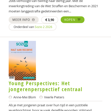
Gercoline van Beek
2006 verhoogd van twintig naar dertig jaar. Met de
inwerkingtreding van de Wet Straffen en Beschermen in 2021
Tom van Ham
moeten langgestrafte gedetineerden een...
Rob van Pagée
MEER INFO
€
3,90
KOPEN
Onderdeel van
Sozio 2 2026
T. Varkevisser
Suzan Verweij
Jaap van Vliet
Marjolein de Winter
Arjan de Wolf
Joey Wolsink
Young Perspectives: Het
jongerenperspectief centraal
Franziska Yasrebi
Anne-Mei Blom
Veerle Pieters
Maaike Zoutenbier
Als je met jongeren praat over hun tijd in een justitiële
jeugdinrichting, hoor je vaak dezelfde woorden: stilstand,