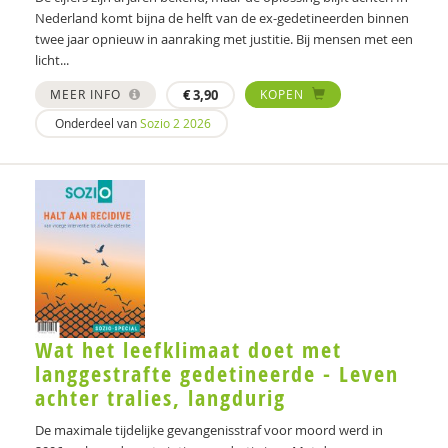
Wetenschappelijk Onderzoek- en Datacentrum
Nederland komt bijna de helft van de ex-gedetineerden binnen
twee jaar opnieuw in aanraking met justitie. Bij mensen met een
T.W. Piersma
licht...
Veerle Pieters
MEER INFO
€
3,90
KOPEN
Onderdeel van
Sozio 2 2026
Denise van der Plaat
Ester Post
Manon Jacomarg Smit
Imke Smulders
Geert-Jan Stams
Pieter Tops
Wat het leefklimaat doet met
Jan Tromp
langgestrafte gedetineerde - Leven
achter tralies, langdurig
Ayten Üstüner-Tüfekci
De maximale tijdelijke gevangenisstraf voor moord werd in