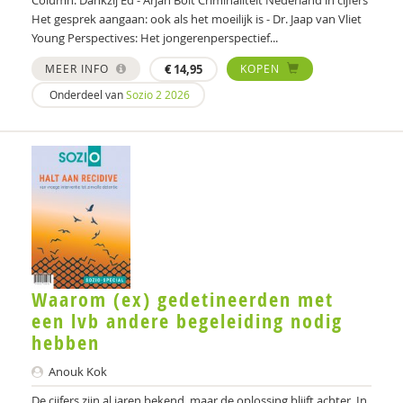
Column: Dankzij Ed - Arjan Bolt Criminaliteit Nederland in cijfers
Maaike Habra
Het gesprek aangaan: ook als het moeilijk is - Dr. Jaap van Vliet
Young Perspectives: Het jongerenperspectief...
Jan Hendriks
MEER INFO
€
14,95
KOPEN
Simone 't Hooft
Onderdeel van
Sozio 2 2026
Donald Jager
Janine Janssen
Wouter Jongebreur
Rosa Koenraadt
Anouk Kok
Waarom (ex) gedetineerden met
Margriet Lenkens
een lvb andere begeleiding nodig
hebben
Gera Nagelhout
Anouk Kok
M.H. Nagtegaal
De cijfers zijn al jaren bekend, maar de oplossing blijft achter. In