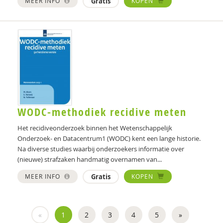
MEER INFO
Gratis
KOPEN
WODC-methodiek recidive meten
Het recidiveonderzoek binnen het Wetenschappelijk
Onderzoek- en Datacentrum1 (WODC) kent een lange historie.
Na diverse studies waarbij onderzoekers informatie over
(nieuwe) strafzaken handmatig overnamen van...
MEER INFO
Gratis
KOPEN
«
1
2
3
4
5
»