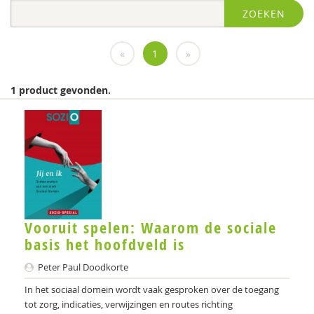
ZOEKEN
Diversen
diversen
«
1
»
FGzPt
1 product gevonden.
Flenke
KNMG
Landelijk Kenniscentrum LVB
LIDIE
Medewerkers van het Psychiatrisch centrum Sint-
Vooruit spelen: Waarom de sociale
Amandus in Beernem
basis het hoofdveld is
Miranda
Peter Paul Doodkorte
Movisie
In het sociaal domein wordt vaak gesproken over de toegang
tot zorg, indicaties, verwijzingen en routes richting
MSW