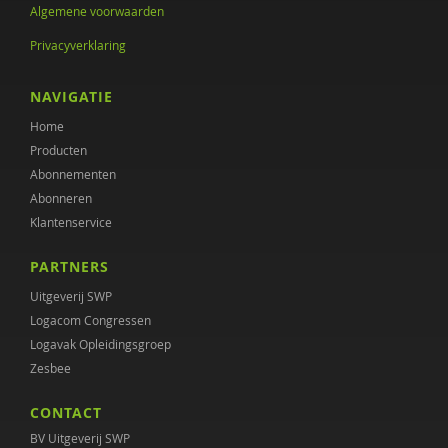
Algemene voorwaarden
Annet Aalbers
Privacyverklaring
Yvonne Aartsen
NAVIGATIE
Sebastian Abdallah
Home
Ruud Abma
Producten
Abonnementen
Tineke Abma
Abonneren
Klantenservice
Anne Addink
PARTNERS
Sheila Adjiembaks
Uitgeverij SWP
Enikö agy
Logacom Congressen
Logavak Opleidingsgroep
Marcel van Aken
Zesbee
Monique Al
CONTACT
Wendy Albers
BV Uitgeverij SWP