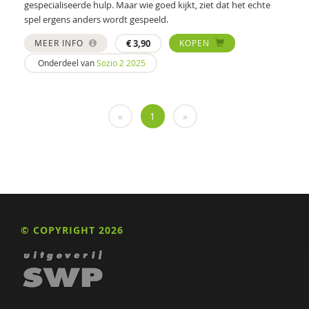
gespecialiseerde hulp. Maar wie goed kijkt, ziet dat het echte
spel ergens anders wordt gespeeld.
Politie
MEER INFO
€
3,90
KOPEN
psychiater
Onderdeel van
Sozio 2 2025
Schrijven
Valente
«
1
»
Wim
Nona (J. Hiemstra)
Jeugdautoriteit (JA)
Leendert A. Hartog
© COPYRIGHT 2026
Max A. Huber
Drs. A. Niewijk
Suzan van der Aa