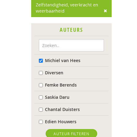
Zelfstandigheid, veerkracht en
weerbaarheid
AUTEURS
Michiel van Hees
Diversen
Femke Berends
Saskia Daru
Chantal Duisters
Edien Houwers
Jeannette Ooink
AUTEUR FILTEREN