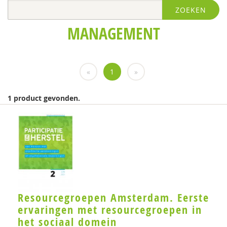
ZOEKEN
Irene Geerts
MANAGEMENT
Janine Groeneveld
Max Huber
«
1
»
Lex Hulsbosch
Gerdie Kienhorst
1 product gevonden.
Marieke Kingma
Maaike Kluft
Aafje Knispel
Hans Kroon
Joyce Lamerichs
Resourcegroepen Amsterdam. Eerste
ervaringen met resourcegroepen in
Malou Mac Gillavry
het sociaal domein