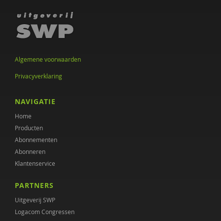
Cathelijn Tjaden
Artie van Tuijn
Gerben Valk
Algemene voorwaarden
Judith van Haterd
Privacyverklaring
Charlotte Wunderink
NAVIGATIE
Annemarie Zijlstra
Home
Producten
Abonnementen
Abonneren
Klantenservice
PARTNERS
Uitgeverij SWP
Logacom Congressen