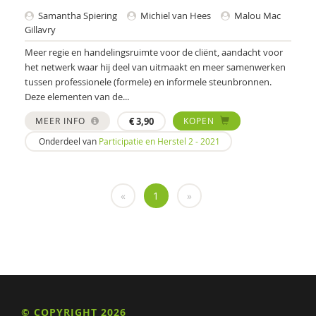
Tessa Magnée
Samantha Spiering
Michiel van Hees
Malou Mac
Gillavry
Rosalie Metze
Meer regie en handelingsruimte voor de cliënt, aandacht voor
het netwerk waar hij deel van uitmaakt en meer samenwerken
Jasper Nuijen
tussen professionele (formele) en informele steunbronnen.
Heico Oosting
Deze elementen van de...
MEER INFO
€
3,90
KOPEN
Projectgroep Plan van aanpak ernstige psychische
aandoeningen
Onderdeel van
Participatie en Herstel 2 - 2021
Diana Roeg
Bert-Jan Roosenschoon
«
1
»
Lonneke Schuringa
Veerle Schutjens
Samantha Spiering
Corine Timmer
© COPYRIGHT 2026