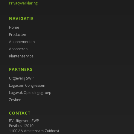
Privacyverklaring
M.H. Nagtegaal
ARD VAN OOSTEN
NAVIGATIE
Home
Tim Opgenhaffen
Producten
Julia van Rijn
Abonnementen
Abonneren
Diana Roeg
Klantenservice
Celine Samaey
PARTNERS
Artie van Tuijn
Uitgeverij SWP
Logacom Congressen
Lore Van Herreweghe
Logavak Opleidingsgroep
Zesbee
Wim Van Lancker
CONTACT
T. Varkevisser
BV Uitgeverij SWP
Aart Verschuur
Postbus 12010
1100 AA Amsterdam-Zuidoost