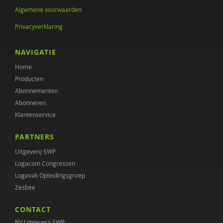
Algemene voorwaarden
Andrè Hielkema
Privacyverklaring
Max Huber
Nadja Jungmann
NAVIGATIE
Home
Mariël Kanne
Producten
Gerdie Kienhorst
Abonnementen
Abonneren
Martijn Kikkert
Klantenservice
Michiel Klaver
PARTNERS
Bauke Koekkoek
Uitgeverij SWP
Logacom Congressen
Mariken de Koning
Logavak Opleidingsgroep
Zesbee
Jack van der Kruijs
CONTACT
Pien Leendertse
BV Uitgeverij SWP