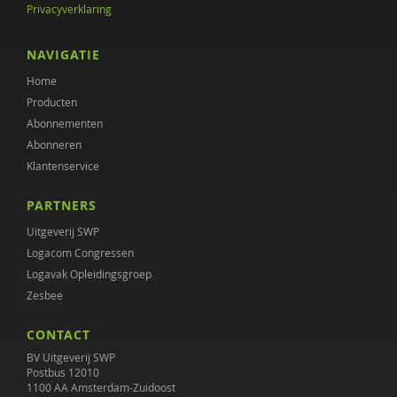
Privacyverklaring
M.H. Nagtegaal
ARD VAN OOSTEN
NAVIGATIE
Home
Tim Opgenhaffen
Producten
Julia van Rijn
Abonnementen
Abonneren
Diana Roeg
Klantenservice
Celine Samaey
PARTNERS
Artie van Tuijn
Uitgeverij SWP
Logacom Congressen
Lore Van Herreweghe
Logavak Opleidingsgroep
Zesbee
Wim Van Lancker
CONTACT
T. Varkevisser
BV Uitgeverij SWP
Aart Verschuur
Postbus 12010
1100 AA Amsterdam-Zuidoost