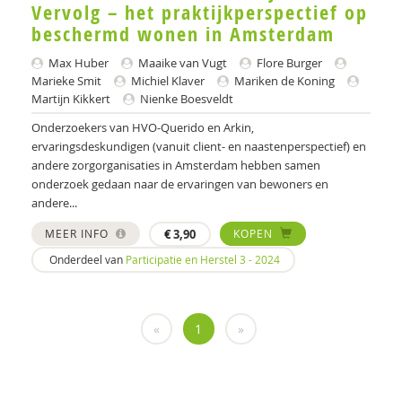
Vervolg – het praktijkperspectief op
Jennie Scholtmeijer
beschermd wonen in Amsterdam
Marieke Smit
Max Huber
Maaike van Vugt
Flore Burger
Marieke Smit
Michiel Klaver
Mariken de Koning
Birgit Sporken
Martijn Kikkert
Nienke Boesveldt
Jaap van der Stel
Onderzoekers van HVO-Querido en Arkin,
ervaringsdeskundigen (vanuit client- en naastenperspectief) en
Nicoline Telgenkamp
andere zorgorganisaties in Amsterdam hebben samen
onderzoek gedaan naar de ervaringen van bewoners en
Margit van der Meulen
andere...
Esther van Loon
MEER INFO
€
3,90
KOPEN
Onderdeel van
Participatie en Herstel 3 - 2024
Maaike van Vugt
Inge Vandeputte
«
1
»
Simon Venema
Jaap van Weeghel