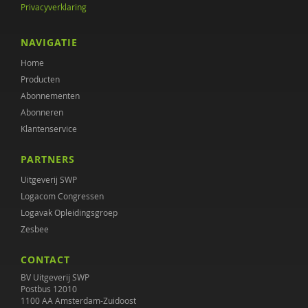
Privacyverklaring
M.H. Nagtegaal
ARD VAN OOSTEN
NAVIGATIE
Home
Tim Opgenhaffen
Producten
Julia van Rijn
Abonnementen
Abonneren
Diana Roeg
Klantenservice
Celine Samaey
PARTNERS
Artie van Tuijn
Uitgeverij SWP
Logacom Congressen
Lore Van Herreweghe
Logavak Opleidingsgroep
Zesbee
Wim Van Lancker
CONTACT
T. Varkevisser
BV Uitgeverij SWP
Aart Verschuur
Postbus 12010
1100 AA Amsterdam-Zuidoost