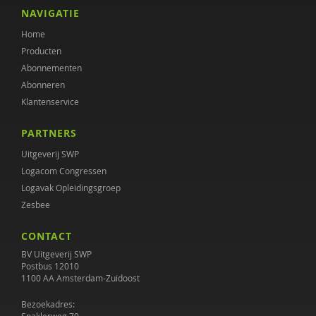
Maaike van Vugt
NAVIGATIE
Home
Ine Voorham
Producten
Judith Wolf
Abonnementen
Abonneren
Klantenservice
PARTNERS
Uitgeverij SWP
Logacom Congressen
Logavak Opleidingsgroep
Zesbee
CONTACT
BV Uitgeverij SWP
Postbus 12010
1100 AA Amsterdam-Zuidoost
Bezoekadres: