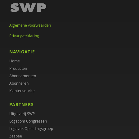
Frits Bovenberg
Sonja Brilleslijper-Kater
Algemene voorwaarden
Ellen van den Broek
Privacyverklaring
Ellen Brouns
NAVIGATIE
Jojanneke Bruins
Home
Annica Brummel
Producten
Abonnementen
Flore Burger
Abonneren
Gertie Buseman
Klantenservice
Wendy Buysse
PARTNERS
Uitgeverij SWP
Paul Camp
Logacom Congressen
Stynke Castelein
Logavak Opleidingsgroep
Zesbee