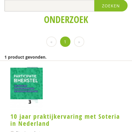
ZOEKEN
Wendy Albers
ONDERZOEK
Marion Ammeraal
GGD Amsterdam
«
1
»
Elle Ansems
Ildeniz Arslan
1 product gevonden.
Phildy Asamoah
Jolanda Asmoredjo
Ansam Barakat
Keete Beckeringh
Thijs Beckers
10 jaar praktijkervaring met Soteria
in Nederland
Mariëlle Beijersbergen