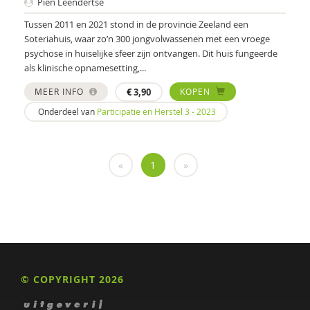
Pien Leendertse
D.P.G. van den Berg
Tussen 2011 en 2021 stond in de provincie Zeeland een
Soteriahuis, waar zo’n 300 jongvolwassenen met een vroege
Jessy Berkvens
psychose in huiselijke sfeer zijn ontvangen. Dit huis fungeerde
Monique Beurskens
als klinische opnamesetting,...
MEER INFO
€
3,90
KOPEN
Gabriël van Beusekom
Onderdeel van
Participatie en Herstel 3 - 2023
Marc van Bijsterveldt
Alice de Boer
«
1
»
Nienke Boesveldt
Frank Bogman
Maaike Bolhuis
Nynke Boonstra
© COPYRIGHT 2026
Jenny Boumans