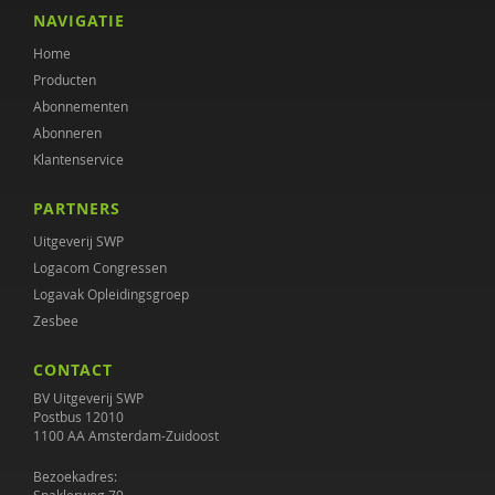
Maaike van Vugt
NAVIGATIE
Home
Ine Voorham
Producten
Judith Wolf
Abonnementen
Abonneren
Klantenservice
PARTNERS
Uitgeverij SWP
Logacom Congressen
Logavak Opleidingsgroep
Zesbee
CONTACT
BV Uitgeverij SWP
Postbus 12010
1100 AA Amsterdam-Zuidoost
Bezoekadres: