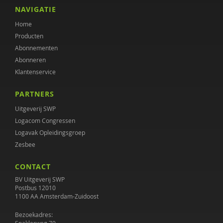
Malou Mac Gillavry
NAVIGATIE
Home
Tessa Magnée
Producten
Rosalie Metze
Abonnementen
Abonneren
Jasper Nuijen
Klantenservice
Heico Oosting
PARTNERS
Projectgroep Plan van aanpak ernstige psychische
Uitgeverij SWP
aandoeningen
Logacom Congressen
Logavak Opleidingsgroep
Diana Roeg
Zesbee
Bert-Jan Roosenschoon
CONTACT
Lonneke Schuringa
BV Uitgeverij SWP
Postbus 12010
1100 AA Amsterdam-Zuidoost
Veerle Schutjens
Bezoekadres:
Samantha Spiering