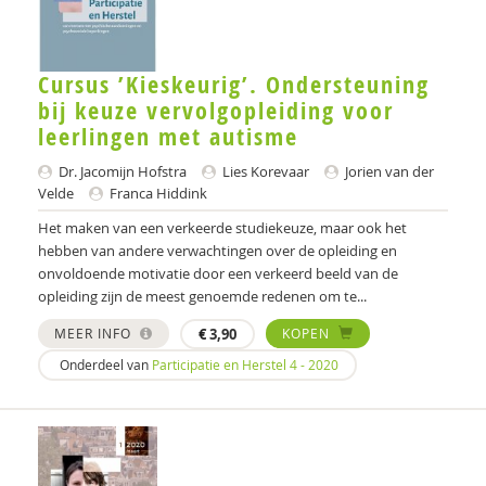
Esther Krijnen-de Bruin
Christine Kuiper
Cursus ’Kieskeurig’. Ondersteuning
Pien Leendertse
bij keuze vervolgopleiding voor
leerlingen met autisme
Anja Machielse
Dr. Jacomijn Hofstra
Lies Korevaar
Jorien van der
Thomas Martinelli
Velde
Franca Hiddink
Het maken van een verkeerde studiekeuze, maar ook het
Sanne ten Meerman
hebben van andere verwachtingen over de opleiding en
onvoldoende motivatie door een verkeerd beeld van de
Bère Miesen
opleiding zijn de meest genoemde redenen om te...
Jan de Moor
MEER INFO
€
3,90
KOPEN
Aukjen Niewijk
Onderdeel van
Participatie en Herstel 4 - 2020
Marieke Nijmanting
Jessica de Nijs