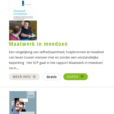
Coki Janssen
Martha de Jonge
Claudia Kaagman
Pim Kaal
Maatwerk in meedoen
Simona Karbouniaris
Een vergelijking van zelfredzaamheid, hulpbronnen en kwaliteit
Martijn Kikkert
van leven tussen mensen met en zonder een verstandelijke
beperking Het SCP gaat in het rapport Maatwerk in meedoen
Herm Kisjes
na in...
MEER INFO
Gratis
KOPEN
Michiel Klaver
Janneke Koerts
Mariken de Koning
Lies Korevaar