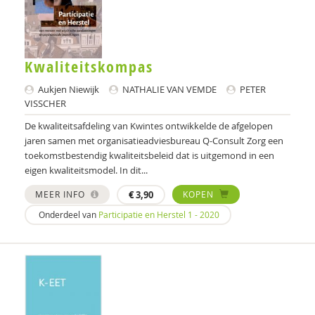
Betty van Waesberghe
Alie Weerman
Kwaliteitskompas
Heleen Wesselius
Aukjen Niewijk
NATHALIE VAN VEMDE
PETER
VISSCHER
Froukje Wielenga
De kwaliteitsafdeling van Kwintes ontwikkelde de afgelopen
Bert Wienen
jaren samen met organisatieadviesbureau Q-Consult Zorg een
toekomstbestendig kwaliteitsbeleid dat is uitgemond in een
NORBERT WIJNHOFEN
eigen kwaliteitsmodel. In dit...
MEER INFO
€
3,90
KOPEN
Onderdeel van
Participatie en Herstel 1 - 2020