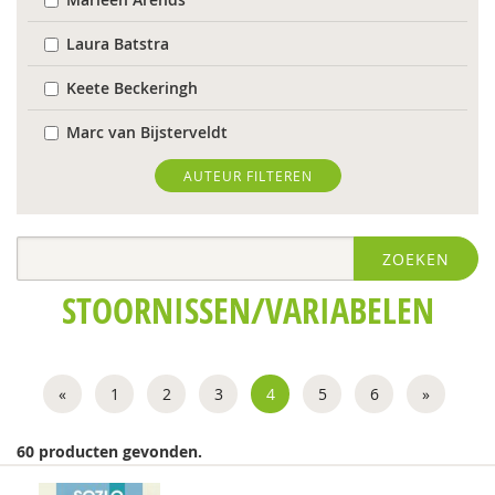
Laura Batstra
Keete Beckeringh
Marc van Bijsterveldt
Nienke Boesveldt
AUTEUR FILTEREN
Arjan Bolt
ZOEKEN
Timo Bolt
STOORNISSEN/VARIABELEN
Milene Bonte
Cocky Buijsen
«
1
2
3
4
5
6
»
Flore Burger
Esther Croes
60 producten gevonden.
Tycho Dekkers