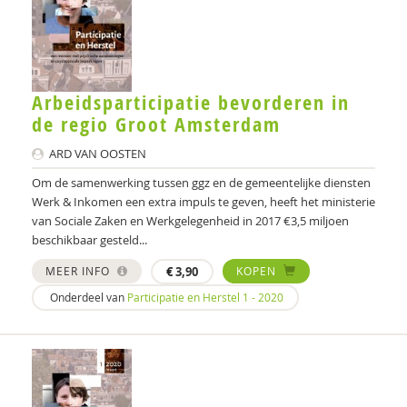
Els Noorlander
A.M. Notermans
ARD VAN OOSTEN
Arbeidsparticipatie bevorderen in
Tinca Polderman
de regio Groot Amsterdam
Miranda Posthouwer
ARD VAN OOSTEN
Om de samenwerking tussen ggz en de gemeentelijke diensten
Nina de Ruiter
Werk & Inkomen een extra impuls te geven, heeft het ministerie
van Sociale Zaken en Werkgelegenheid in 2017 €3,5 miljoen
Lonja Schürmann
beschikbaar gesteld...
Marieke Smit
MEER INFO
€
3,90
KOPEN
Esther Sportel
Onderdeel van
Participatie en Herstel 1 - 2020
Wouter Staal
Paul Stam
Olaf Stomp