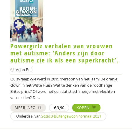
Martine F. Delfos
Robert Didden
Gerard van der Doelen
Powergirlz verhalen van vrouwen
Jan Willem de Graaf
met autisme: ‘Anders zijn door
Claudia Groot Kormelinck
autisme zie ik als een superkracht’.
Mijke Hartendorp
Arjan Bolt
Quizvraag: Wie werd in 2019 ‘Persoon van het jaar’? De oranje
Franca Hiddink
clown in het Witte Huis? Wat te denken van de roodharige
Britse prins? Of werd het een autistisch meisje-met-vlechten
Katja Holtkamp
van zestien? De...
Max Huber
MEER INFO
€
3,90
KOPEN
Dr. Jacomijn Hofstra
Onderdeel van
Sozio 3 Buitengewoon normaal 2021
Josephien L. Jansen