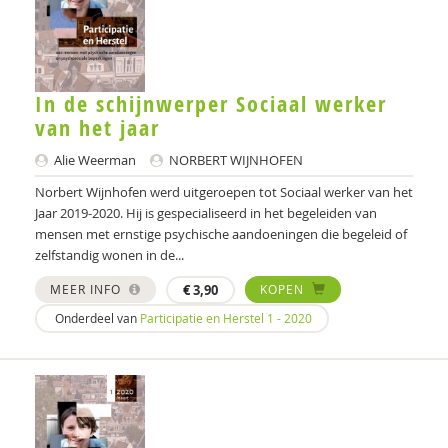
Hilko Timmer
Berno van Meijel
In de schijnwerper Sociaal werker
Maaike van Vugt
van het jaar
Patricia van Wijngaarden
Alie Weerman
NORBERT WIJNHOFEN
Norbert Wijnhofen werd uitgeroepen tot Sociaal werker van het
Jorien van der Velde
Jaar 2019-2020. Hij is gespecialiseerd in het begeleiden van
mensen met ernstige psychische aandoeningen die begeleid of
NATHALIE VAN VEMDE
zelfstandig wonen in de...
Eefje Vercoulen
MEER INFO
€
3,90
KOPEN
Elles Verheijen
Onderdeel van
Participatie en Herstel 1 - 2020
PETER VISSCHER
Henk de Vos
Annabel Vreeker