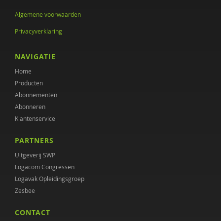
Algemene voorwaarden
Erik Kerssies
Privacyverklaring
Juul Koene
NAVIGATIE
Gijs Kok
Home
Dave Kuiper
Producten
Abonnementen
Joyce Lamerichs
Abonneren
Leonie le Sage
Klantenservice
Marianne van de Linde
PARTNERS
Uitgeverij SWP
Rick van der Meer
Logacom Congressen
Margot Metz
Logavak Opleidingsgroep
Zesbee
Rosalie Metze
CONTACT
Tine Molendijk