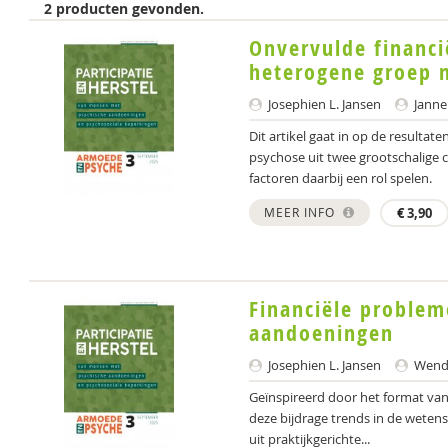
2 producten gevonden.
Onvervulde financi
heterogene groep 
Josephien L. Jansen
Janne
Dit artikel gaat in op de resulta
psychose uit twee grootschalige 
factoren daarbij een rol spelen.
MEER INFO
€
3,90
Financiële problem
aandoeningen
Josephien L. Jansen
Wendy
Geïnspireerd door het format van
deze bijdrage trends in de wetens
uit praktijkgerichte...