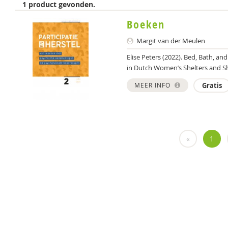
1 product gevonden.
Boeken
Margit van der Meulen
Elise Peters (2022). Bed, Bath, a
in Dutch Women’s Shelters and She
MEER INFO
Gratis
«
1