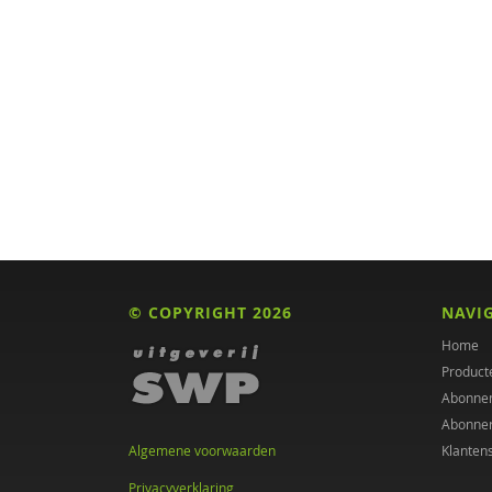
Dirk den Hollander
Max Huber
Petra Hunsche
Dr. Jacomijn Hofstra
Hans Jaspers
Jetske de Jong
Erik Kerssies
© COPYRIGHT 2026
NAVI
Toine Ketelaars
Home
Gerdie Kienhorst
Product
Abonne
Bauke Koekkoek
Abonne
Algemene voorwaarden
Klanten
Maria Koelen
Privacyverklaring