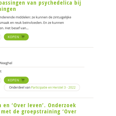
passingen van psychedelica bij
ningen
anderende middelen: ze kunnen de zintuigelijke
 smaak en reuk beïnvloeden. En ze kunnen
n. Het besef van...
KOPEN
 Weeghel
t
KOPEN
Onderdeel van
Participatie en Herstel 3 - 2022
n en ‘Over leven’. Onderzoek
 met de groepstraining ‘Over