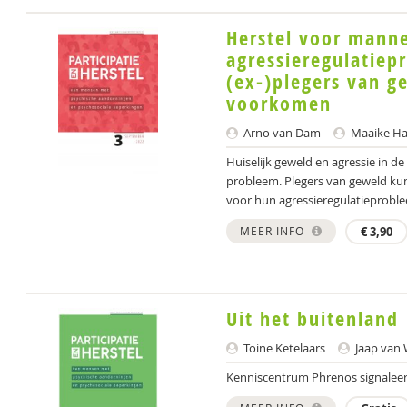
Herstel voor mann
agressieregulatiep
(ex-)plegers van g
voorkomen
Arno van Dam
Maaike Ha
Huiselijk geweld en agressie in d
probleem. Plegers van geweld kun
voor hun agressieregulatieprobl
MEER INFO
€
3,90
Uit het buitenland
Toine Ketelaars
Jaap van
Kenniscentrum Phrenos signaleer