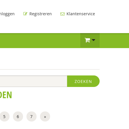
nloggen
Registreren
Klantenservice
ZOEKEN
DEN
5
6
7
»