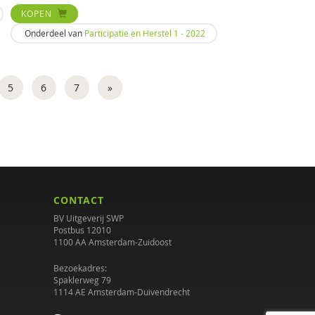
KOPEN
Onderdeel van
Participatie en Herstel 1 - 2022
5
6
7
»
CONTACT
BV Uitgeverij SWP
Postbus 12010
1100 AA Amsterdam-Zuidoost
Bezoekadres:
Spaklerweg 79
1114 AE Amsterdam-Duivendrecht