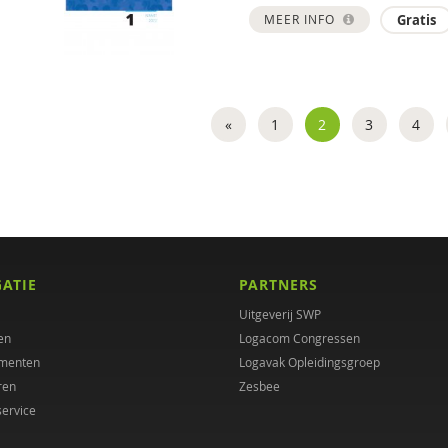
MEER INFO
Gratis
«
1
2
3
4
GATIE
PARTNERS
Uitgeverij SWP
en
Logacom Congressen
menten
Logavak Opleidingsgroep
ren
Zesbee
service