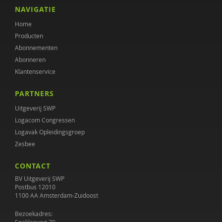
Anna Grebel
NAVIGATIE
Home
Hein de Haan
Producten
Maaike Hermsen
Abonnementen
Abonneren
L.E.M. van Heugten
Klantenservice
Marc Hoijtink
PARTNERS
Annemieke Hoogstad
Uitgeverij SWP
Logacom Congressen
Edien Houwers
Logavak Opleidingsgroep
Zesbee
Coki Janssen
CONTACT
Janine Janssen
BV Uitgeverij SWP
Claudia Kaagman
Postbus 12010
1100 AA Amsterdam-Zuidoost
Hendrien Kaal
Bezoekadres: