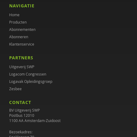
Anna Grebel
NAVIGATIE
Home
Hein de Haan
Producten
Maaike Hermsen
Abonnementen
Abonneren
L.E.M. van Heugten
Klantenservice
Marc Hoijtink
PARTNERS
Annemieke Hoogstad
Uitgeverij SWP
Logacom Congressen
Edien Houwers
Logavak Opleidingsgroep
Zesbee
Coki Janssen
CONTACT
Janine Janssen
BV Uitgeverij SWP
Claudia Kaagman
Postbus 12010
1100 AA Amsterdam-Zuidoost
Hendrien Kaal
Bezoekadres: